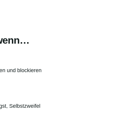
, wenn…
hen und blockieren
st, Selbstzweifel