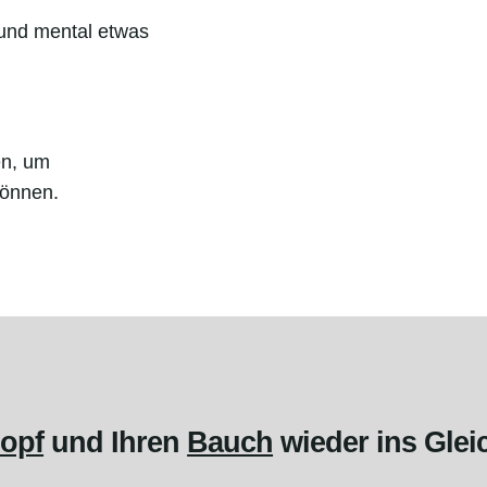
 und mental etwas
en, um
können.
opf
und Ihren
Bauch
wieder ins Glei