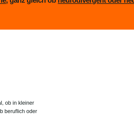
ne
, ganz gleich ob
neurodivergent oder ne
, ob in kleiner
 beruflich oder